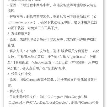
- 原因：下载过程中网络中断、存储设备故障可能导致安装包
损坏。
- 解决方法：删除当前安装包，重新从官网下载最新版本（如
`ChromeSetup.exe`），确保下载过程无中断。建议使用浏览器
内置下载器，避免第三方工具干扰。
2. 系统权限不足
- 原因：未以管理员身份运行安装程序，或当前用户账户权限
受限。
- 解决方法：右键点击安装包，选择“以管理员身份运行”。若仍
失败，可检查本地组策略：按`Win+R`输入`gpedit.msc`，导航
至“计算机配置→Windows设置→安全设置→本地策略→用户权
限分配”，确认当前用户在“管理员”组中。
3. 残留文件冲突
- 原因：旧版Chrome未完全卸载，注册表或文件夹残留导致冲
突。
- 解决方法：
- 手动删除残留文件：前往`C:\Program Files\Google\`和
`C:\Users\[用户名]\AppData\Local\Google\`，删除与Chrome相关