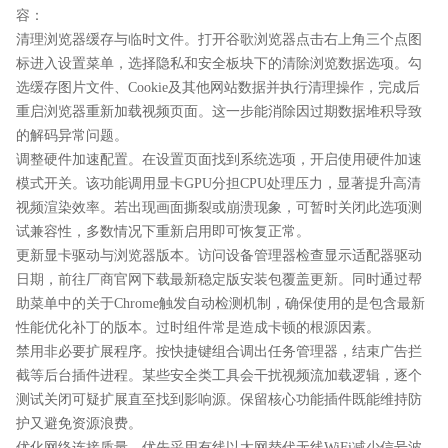
容：
清理浏览器缓存与临时文件。打开谷歌浏览器点击右上角三个点图
标进入设置菜单，选择隐私和安全板块下的清除浏览数据选项。勾
选缓存图片文件、Cookie及其他网站数据并执行清理操作，完成后
重启浏览器重新加载视频页面。这一步能消除因过期数据堆积导致
的解码异常问题。
调整硬件加速配置。在设置页面找到系统选项，开启使用硬件加速
模式开关。该功能调用显卡GPU分担CPU处理压力，显著提升高清
视频渲染效率。若出现画面撕裂或崩溃现象，可暂时关闭此选项测
试兼容性，多数情况下重新启用即可恢复正常。
更新显卡驱动与浏览器版本。访问设备管理器检查显示适配器驱动
日期，前往厂商官网下载最新稳定版安装包覆盖更新。同时通过帮
助菜单中的关于Chrome触发自动检测机制，确保使用的是包含最新
性能优化补丁的版本。过时组件常是造成卡顿的根源因素。
禁用非必要扩展程序。按快捷键组合调出任务管理器，结束广告拦
截等后台插件进程。某些安全类工具会干扰视频流加载逻辑，逐个
测试关闭可疑扩展直至找到影响源。保留核心功能插件既能维持防
护又避免资源浪费。
优化网络连接质量。优先采用有线以太网替代无线WiFi减少信号波