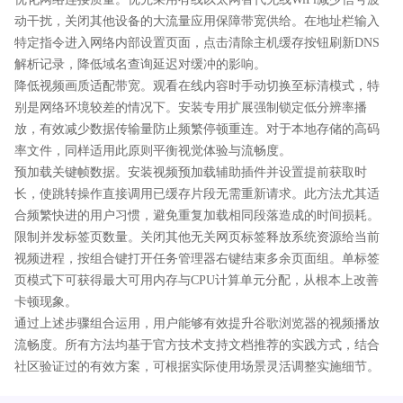
动干扰，关闭其他设备的大流量应用保障带宽供给。在地址栏输入
特定指令进入网络内部设置页面，点击清除主机缓存按钮刷新DNS
解析记录，降低域名查询延迟对缓冲的影响。
降低视频画质适配带宽。观看在线内容时手动切换至标清模式，特
别是网络环境较差的情况下。安装专用扩展强制锁定低分辨率播
放，有效减少数据传输量防止频繁停顿重连。对于本地存储的高码
率文件，同样适用此原则平衡视觉体验与流畅度。
预加载关键帧数据。安装视频预加载辅助插件并设置提前获取时
长，使跳转操作直接调用已缓存片段无需重新请求。此方法尤其适
合频繁快进的用户习惯，避免重复加载相同段落造成的时间损耗。
限制并发标签页数量。关闭其他无关网页标签释放系统资源给当前
视频进程，按组合键打开任务管理器右键结束多余页面组。单标签
页模式下可获得最大可用内存与CPU计算单元分配，从根本上改善
卡顿现象。
通过上述步骤组合运用，用户能够有效提升谷歌浏览器的视频播放
流畅度。所有方法均基于官方技术支持文档推荐的实践方式，结合
社区验证过的有效方案，可根据实际使用场景灵活调整实施细节。