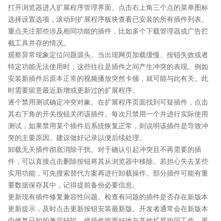
打开浏览器进入扩展程序管理界面。点击右上角三个点的菜单图标
选择设置选项，滚动到扩展程序板块查看已安装的所有插件列表。
重点关注那些涉及相同功能的插件，比如多个下载管理器或广告拦
截工具并存的情况。
观察异常现象定位问题源头。当出现网页加载缓慢、按钮失效或者
特定功能无法使用时，这些往往是插件之间产生冲突的表现。例如
安装新插件后原本正常的视频播放突然卡顿，就可能与此有关。此
时需要留意最近新增或更新过的扩展程序。
逐个禁用测试确定冲突对象。在扩展程序页面找到可疑插件，点击
其右下角的开关按钮关闭该插件。每次只禁用一个并进行实际使用
测试，如果禁用某个插件后系统恢复正常，则说明该插件是导致冲
突的主要原因。建议做好记录以便后续处理。
卸载无关插件彻底消除干扰。对于确认引起冲突且不再需要的插
件，可以直接点击删除按钮将其从浏览器中移除。若担心失去某些
实用功能，可先搜索替代方案再进行卸载操作。部分插件可能有重
要数据保存其中，记得提前备份必要信息。
更新现有插件修复兼容性问题。检查有问题的插件是否存在新版本
更新提示，及时点击更新按钮安装最新版。开发者通常会在新版本
中修复已知的兼容缺陷，使插件能更好地与其他扩展协同工作。更