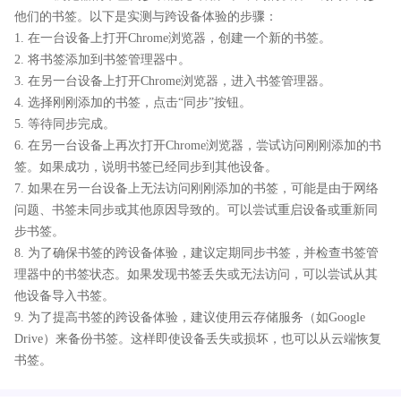
他们的书签。以下是实测与跨设备体验的步骤：
1. 在一台设备上打开Chrome浏览器，创建一个新的书签。
2. 将书签添加到书签管理器中。
3. 在另一台设备上打开Chrome浏览器，进入书签管理器。
4. 选择刚刚添加的书签，点击“同步”按钮。
5. 等待同步完成。
6. 在另一台设备上再次打开Chrome浏览器，尝试访问刚刚添加的书
签。如果成功，说明书签已经同步到其他设备。
7. 如果在另一台设备上无法访问刚刚添加的书签，可能是由于网络
问题、书签未同步或其他原因导致的。可以尝试重启设备或重新同
步书签。
8. 为了确保书签的跨设备体验，建议定期同步书签，并检查书签管
理器中的书签状态。如果发现书签丢失或无法访问，可以尝试从其
他设备导入书签。
9. 为了提高书签的跨设备体验，建议使用云存储服务（如Google
Drive）来备份书签。这样即使设备丢失或损坏，也可以从云端恢复
书签。